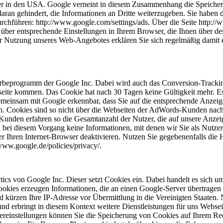
erver in den USA. Google verneint in diesem Zusammenhang die Speic
daran gehindert, die Informationen an Dritte weiterzugeben. Sie haben
rchführen: http://www.google.com/settings/ads. Über die Seite http:/
e über entsprechende Einstellungen in Ihrem Browser, die Ihnen über d
er Nutzung unseres Web-Angebotes erklären Sie sich regelmäßig damit 
beprogramm der Google Inc. Dabei wird auch das Conversion-Tracking
ite kommen. Das Cookie hat nach 30 Tagen keine Gültigkeit mehr. Es d
emeinsam mit Google erkennbar, dass Sie auf die entsprechende Anzeige
Cookies sind so nicht über die Webseiten der AdWords-Kunden nachv
Kunden erfahren so die Gesamtanzahl der Nutzer, die auf unsere Anzeig
ei diesem Vorgang keine Informationen, mit denen wir Sie als Nutzer p
r Ihren Internet-Browser deaktivieren. Nutzen Sie gegebenenfalls die 
ww.google.de/policies/privacy/.
cs von Google Inc. Dieser setzt Cookies ein. Dabei handelt es sich u
ookies erzeugen Informationen, die an einen Google-Server übertragen 
ürzen Ihre IP-Adresse vor Übermittlung in die Vereinigten Staaten. N
nd erbringt in diesem Kontext weitere Dienstleistungen für uns Webseit
einstellungen können Sie die Speicherung von Cookies auf Ihrem Rec