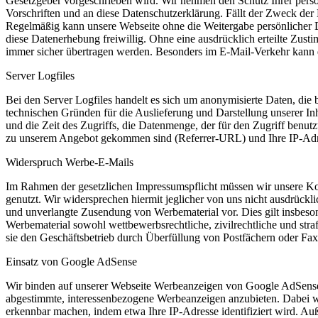
Gesetzgeber vorgeschrieben wird. Wir nehmen den Schutz Ihrer persö
Vorschriften und an diese Datenschutzerklärung. Fällt der Zweck der 
Regelmäßig kann unsere Webseite ohne die Weitergabe persönlicher 
diese Datenerhebung freiwillig. Ohne eine ausdrücklich erteilte Zusti
immer sicher übertragen werden. Besonders im E-Mail-Verkehr kann d
Server Logfiles
Bei den Server Logfiles handelt es sich um anonymisierte Daten, die 
technischen Gründen für die Auslieferung und Darstellung unserer Inh
und die Zeit des Zugriffs, die Datenmenge, der für den Zugriff benut
zu unserem Angebot gekommen sind (Referrer-URL) und Ihre IP-Adres
Widerspruch Werbe-E-Mails
Im Rahmen der gesetzlichen Impressumspflicht müssen wir unsere Ko
genutzt. Wir widersprechen hiermit jeglicher von uns nicht ausdrückli
und unverlangte Zusendung von Werbematerial vor. Dies gilt insbeso
Werbematerial sowohl wettbewerbsrechtliche, zivilrechtliche und st
sie den Geschäftsbetrieb durch Überfüllung von Postfächern oder Fax
Einsatz von Google AdSense
Wir binden auf unserer Webseite Werbeanzeigen von Google AdSense 
abgestimmte, interessenbezogene Werbeanzeigen anzubieten. Dabei we
erkennbar machen, indem etwa Ihre IP-Adresse identifiziert wird. A