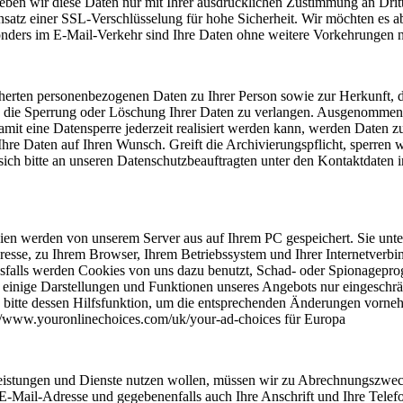
 geben wir diese Daten nur mit Ihrer ausdrücklichen Zustimmung an Drit
satz einer SSL-Verschlüsselung für hohe Sicherheit. Wir möchten es abe
onders im E-Mail-Verkehr sind Ihre Daten ohne weitere Vorkehrungen n
speicherten personenbezogenen Daten zu Ihrer Person sowie zur Herku
 die Sperrung oder Löschung Ihrer Daten zu verlangen. Ausgenommen d
t eine Datensperre jederzeit realisiert werden kann, werden Daten z
r Ihre Daten auf Ihren Wunsch. Greift die Archivierungspflicht, sperren 
h bitte an unseren Datenschutzbeauftragten unter den Kontaktdaten i
en werden von unserem Server aus auf Ihrem PC gespeichert. Sie unters
esse, zu Ihrem Browser, Ihrem Betriebssystem und Ihrer Internetverbi
esfalls werden Cookies von uns dazu benutzt, Schad- oder Spionagepr
einige Darstellungen und Funktionen unseres Angebots nur eingeschrän
Sie bitte dessen Hilfsfunktion, um die entsprechenden Änderungen vo
://www.youronlinechoices.com/uk/your-ad-choices für Europa
n Leistungen und Dienste nutzen wollen, müssen wir zu Abrechnungszw
 E-Mail-Adresse und gegebenenfalls auch Ihre Anschrift und Ihre Telef