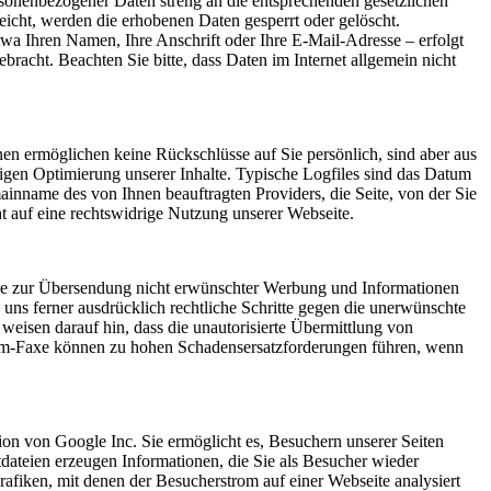
sonenbezogener Daten streng an die entsprechenden gesetzlichen
eicht, werden die erhobenen Daten gesperrt oder gelöscht.
a Ihren Namen, Ihre Anschrift oder Ihre E-Mail-Adresse – erfolgt
bracht. Beachten Sie bitte, dass Daten im Internet allgemein nicht
nen ermöglichen keine Rückschlüsse auf Sie persönlich, sind aber aus
ndigen Optimierung unserer Inhalte. Typische Logfiles sind das Datum
ainname des von Ihnen beauftragten Providers, die Seite, von der Sie
 auf eine rechtswidrige Nutzung unserer Webseite.
ise zur Übersendung nicht erwünschter Werbung und Informationen
 uns ferner ausdrücklich rechtliche Schritte gegen die unerwünschte
isen darauf hin, dass die unautorisierte Übermittlung von
Spam-Faxe können zu hohen Schadensersatzforderungen führen, wenn
n von Google Inc. Sie ermöglicht es, Besuchern unserer Seiten
ateien erzeugen Informationen, die Sie als Besucher wieder
fiken, mit denen der Besucherstrom auf einer Webseite analysiert