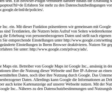
n sein. Ein Browser-Plugin verhindert darüber hinaus die Erfassung 
e/gaoptout?hl=de Erfahren Sie mehr zu den Datenschutzbedingungen vo
google.de/intl/de/policies/.
e Inc. ein. Mit dieser Funktion präsentieren wir gemeinsam mit Googl
s sind Textdateien, die Nutzers beim Aufruf von Seiten wiedererkenn
die Erhebung von personenbezogenen Daten und stellt nach eigenen 
ie entsprechende Einstellungen unter http://www.google.com/settings/
geänderte Einstellungen in Ihrem Browser deaktivieren. Nutzen Sie g
fahren Sie unter: http://www.google.com/privacy/ads/.
ogle Maps ein. Betreiber von Google Maps ist Google Inc., ansässig 
ionen über die Nutzung dieser Webseite und Ihre IP-Adresse an einen
übermittelten Daten, noch über ihre Nutzung durch Google. Das Untern
enbezogener Daten. Allerdings kann Google die Informationen an Dritt
r auch keine Kartenanzeige auf unserer Webseite nutzen. Mit der Nutzu
 Google Inc.. Näheres zu den Datenschutzbestimmungen und Nutzungsbe