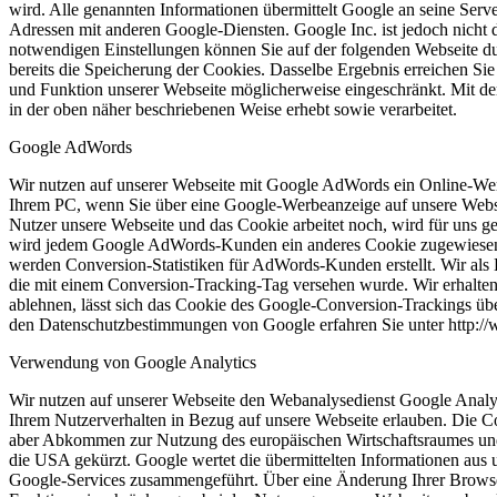
wird. Alle genannten Informationen übermittelt Google an seine S
Adressen mit anderen Google-Diensten. Google Inc. ist jedoch nicht 
notwendigen Einstellungen können Sie auf der folgenden Webseite du
bereits die Speicherung der Cookies. Dasselbe Ergebnis erreichen Si
und Funktion unserer Webseite möglicherweise eingeschränkt. Mit d
in der oben näher beschriebenen Weise erhebt sowie verarbeitet.
Google AdWords
Wir nutzen auf unserer Webseite mit Google AdWords ein Online-Wer
Ihrem PC, wenn Sie über eine Google-Werbeanzeige auf unsere Webse
Nutzer unsere Webseite und das Cookie arbeitet noch, wird für uns g
wird jedem Google AdWords-Kunden ein anderes Cookie zugewiesen. 
werden Conversion-Statistiken für AdWords-Kunden erstellt. Wir als 
die mit einem Conversion-Tracking-Tag versehen wurde. Wir erhalten b
ablehnen, lässt sich das Cookie des Google-Conversion-Trackings übe
den Datenschutzbestimmungen von Google erfahren Sie unter http://w
Verwendung von Google Analytics
Wir nutzen auf unserer Webseite den Webanalysedienst Google Analyti
Ihrem Nutzerverhalten in Bezug auf unsere Webseite erlauben. Die C
aber Abkommen zur Nutzung des europäischen Wirtschaftsraumes und k
die USA gekürzt. Google wertet die übermittelten Informationen aus u
Google-Services zusammengeführt. Über eine Änderung Ihrer Browser