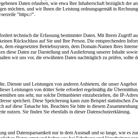
egebenen Daten erlauben, wie etwa Ihre Inhaberschaft bezüglich der 
angen möchten, und wir Ihnen die Leistung ordnungsgemäß in Rechnung 
rzeile "https://".
rfordert technisch die Erfassung bestimmter Daten. Mit Ihrem Zugriff 
n keinen Rückschluss auf Sie und Ihre Person. Die entsprechenden Inf
 dem eingesetzten Betriebssystem, dem Domain-Namen Ihres Internet-Pr
en diese Daten zur Darstellung und Auslieferung unserer Inhalte sowie
alten wir uns vor, die erwähnten Daten nachträglich zu prüfen, sollte 
lte, Dienste und Leistungen von anderen Anbietern, die unser Angebot
eser Leistungen von dritter Seite erfordert regelmäßig die Übermittlung
ühen uns sehr, nur solche Drittanbieter einzubeziehen, die IP-Adresse
-Adresse speichert. Diese Speicherung kann zum Beispiel statistischen
ich auf diese Tatsache hin. Beachten Sie bitte in diesem Zusammenhang
ite nutzen. Sie finden Sie ebenfalls in dieser Datenschutzerklärung.
g und Datensparsamkeit nur in dem Ausmaß und so lange, wie es zur