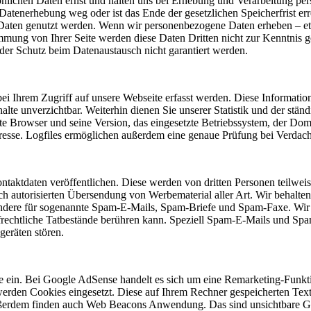
nlichen Daten ernst und halten uns bei Erhebung und Verarbeitung per
Datenerhebung weg oder ist das Ende der gesetzlichen Speicherfrist err
Daten genutzt werden. Wenn wir personenbezogene Daten erheben – etw
mmung von Ihrer Seite werden diese Daten Dritten nicht zur Kenntnis ge
er Schutz beim Datenaustausch nicht garantiert werden.
bei Ihrem Zugriff auf unsere Webseite erfasst werden. Diese Informatio
alte unverzichtbar. Weiterhin dienen Sie unserer Statistik und der stä
zte Browser und seine Version, das eingesetzte Betriebssystem, der Dom
se. Logfiles ermöglichen außerdem eine genaue Prüfung bei Verdacht
ntaktdaten veröffentlichen. Diese werden von dritten Personen teilwe
ch autorisierten Übersendung von Werbematerial aller Art. Wir behalten
ndere für sogenannte Spam-E-Mails, Spam-Briefe und Spam-Faxe. Wir we
rafrechtliche Tatbestände berühren kann. Speziell Spam-E-Mails und 
geräten stören.
ein. Bei Google AdSense handelt es sich um eine Remarketing-Funktio
rden Cookies eingesetzt. Diese auf Ihrem Rechner gespeicherten Textd
ußerdem finden auch Web Beacons Anwendung. Das sind unsichtbare Gra