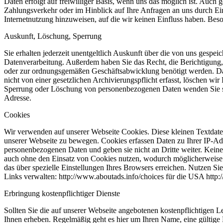
Daten erfolgt auf freiwilliger Basis, wenn uns das möglich ist. Auch
Zahlungsverkehr oder im Hinblick auf Ihre Anfragen an uns durch Ein
Internetnutzung hinzuweisen, auf die wir keinen Einfluss haben. Bes
Auskunft, Löschung, Sperrung
Sie erhalten jederzeit unentgeltlich Auskunft über die von uns ge
Datenverarbeitung. Außerdem haben Sie das Recht, die Berichtigung,
oder zur ordnungsgemäßen Geschäftsabwicklung benötigt werden. Dami
nicht von einer gesetzlichen Archivierungspflicht erfasst, löschen wi
Sperrung oder Löschung von personenbezogenen Daten wenden Sie sic
Adresse.
Cookies
Wir verwenden auf unserer Webseite Cookies. Diese kleinen Textdatei
unserer Webseite zu bewegen. Cookies erfassen Daten zu Ihrer IP-Adr
personenbezogenen Daten und geben sie nicht an Dritte weiter. Kein
auch ohne den Einsatz von Cookies nutzen, wodurch möglicherweise 
das über spezielle Einstellungen Ihres Browsers erreichen. Nutzen 
Links verwalten: http://www.aboutads.info/choices für die USA http
Erbringung kostenpflichtiger Dienste
Sollten Sie die auf unserer Webseite angebotenen kostenpflichtige
Ihnen erheben. Regelmäßig geht es hier um Ihren Name, eine gültige