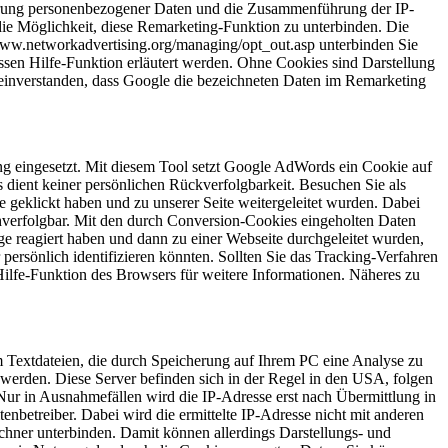
herung personenbezogener Daten und die Zusammenführung der IP-
 die Möglichkeit, diese Remarketing-Funktion zu unterbinden. Die
/www.networkadvertising.org/managing/opt_out.asp unterbinden Sie
essen Hilfe-Funktion erläutert werden. Ohne Cookies sind Darstellung
einverstanden, dass Google die bezeichneten Daten im Remarketing
 eingesetzt. Mit diesem Tool setzt Google AdWords ein Cookie auf
ient keiner persönlichen Rückverfolgbarkeit. Besuchen Sie als
 geklickt haben und zu unserer Seite weitergeleitet wurden. Dabei
erfolgbar. Mit den durch Conversion-Cookies eingeholten Daten
e reagiert haben und dann zu einer Webseite durchgeleitet wurden,
ersönlich identifizieren könnten. Sollten Sie das Tracking-Verfahren
Hilfe-Funktion des Browsers für weitere Informationen. Näheres zu
m Textdateien, die durch Speicherung auf Ihrem PC eine Analyse zu
werden. Diese Server befinden sich in der Regel in den USA, folgen
ur in Ausnahmefällen wird die IP-Adresse erst nach Übermittlung in
enbetreiber. Dabei wird die ermittelte IP-Adresse nicht mit anderen
hner unterbinden. Damit können allerdings Darstellungs- und