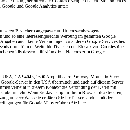
sowie Nutzung der durch die Cookies erzeugten Daten. Sie können es
n Google und Google Analytics unter:
e unseren Besuchern angepasste und interessenbezogene
en und so eine interessengerechte Werbung im gesamten Google-
Angaben auch keine Verbindungen zu anderen Google-Services her.
ads durchführen. Weiterhin lässt sich der Einsatz von Cookies über
egebenenfalls dessen Hilfe-Funktion. Näheres zum Google
in den USA, CA 94043, 1600 Amphitheatre Parkway, Mountain View.
 Google-Server in den USA übermittelt und auch auf diesem Server
ehmen verneint in diesem Kontext die Verbindung der Daten mit
e übermitteln. Wenn Sie Javascript in Ihrem Browser deaktivieren,
ng unserer Webseite erklären Sie Ihr Einverständnis mit der
dingungen für Google Maps erfahren Sie hier: